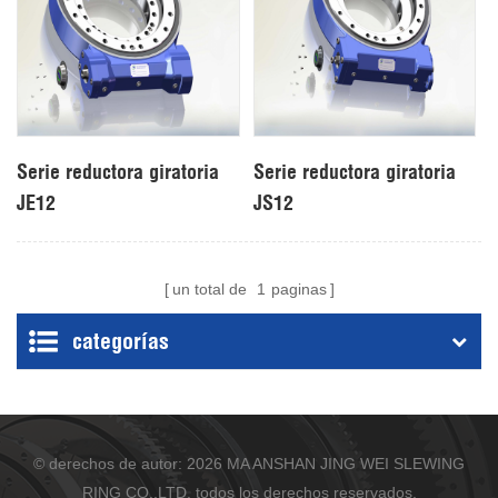
Serie reductora giratoria
Serie reductora giratoria
JE12
JS12
un total de
1
paginas
categorías
© derechos de autor: 2026 MA ANSHAN JING WEI SLEWING
RING CO.,LTD. todos los derechos reservados.