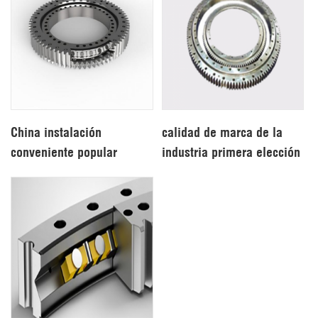
China instalación
calidad de marca de la
conveniente popular
industria primera elección
rodamiento de rodillos
rodamiento de rodillos
cruzados
cruzados