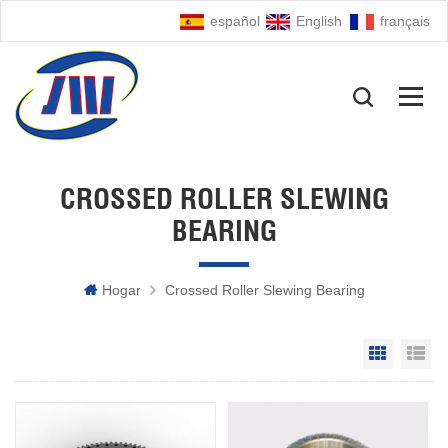
español
English
français
CROSSED ROLLER SLEWING
BEARING
Hogar
Crossed Roller Slewing Bearing
Grid Vie
Li