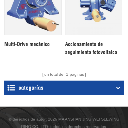
Multi-Drive mecánico
Accionamiento de
seguimiento fotovoltaico
todoterreno
un total de
1
paginas
categorías
© derechos de autor: 2026 MA ANSHAN JING WEI SLEWING
RING CO.,LTD. todos los derechos reservados.