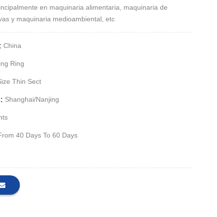
 principalmente en maquinaria alimentaria, maquinaria de
as y maquinaria medioambiental, etc
:
China
ing Ring
ize Thin Sect
:
Shanghai/Nanjing
nts
From 40 Days To 60 Days