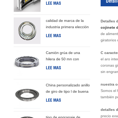
Detall
de una hilera
LEE MAS
calidad de marca de la
Detalles 
industria primera elección
cojinete 
rodamiento de rodillos
de aliment
LEE MAS
cruzados
giratorios
Camión grúa de una
C
caracter
hilera de 50 mn con
el aro int
cojinete giratorio
coronas gi
LEE MAS
sin engran
nuestra 
China personalizado anillo
Somos el f
de giro de tipo l de buena
también p
calidad
LEE MAS
detalles
precio exw
tipo de engranaje de