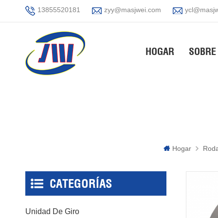
13855520181
zyy@masjwei.com
ycl@masjw
HOGAR
SOBRE
Hogar
Roda
CATEGORÍAS
Unidad De Giro