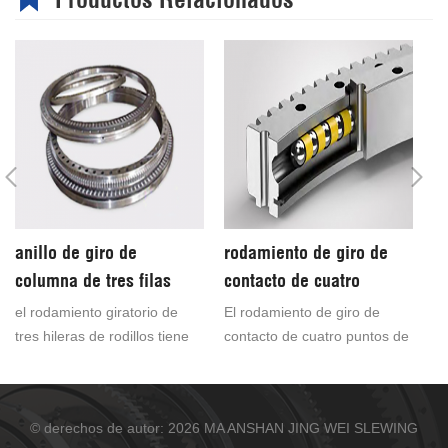
anillo de giro de
rodamiento de giro de
c
columna de tres filas
contacto de cuatro
i
personalizado barato de
puntos de una hilera
e
el rodamiento giratorio de
El rodamiento de giro de
ro
buena calidad de china
ro
tres hileras de rodillos tiene
contacto de cuatro puntos de
cr
tres pistas, y las pistas de
una sola fila se puede
gi
rodadura superior e inferior y
personalizar para cumplir con
ut
radial están separadas, de
las diferentes condiciones de
de
© derechos de autor: 2026 MA ANSHAN JING WEI SLEWING
modo que se puede
trabajo del usuario y las
gi