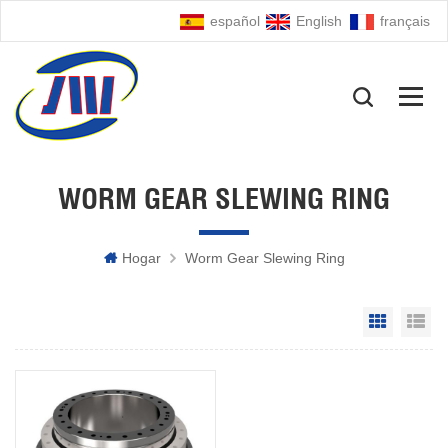
español
English
français
WORM GEAR SLEWING RING
Hogar
Worm Gear Slewing Ring
Grid Vie
Li