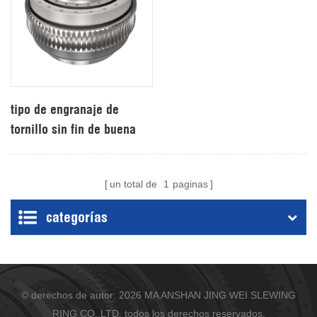
tipo de engranaje de
tornillo sin fin de buena
calidad de China
un total de
1
paginas
categorías
© derechos de autor: 2026 MA ANSHAN JING WEI SLEWING
RING CO.,LTD. todos los derechos reservados.