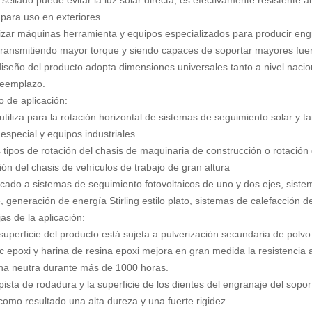
 sellado puede evitar la luz solar directa, es efectivamente resistente a
para uso en exteriores.
ilizar máquinas herramienta y equipos especializados para producir engr
transmitiendo mayor torque y siendo capaces de soportar mayores fuerz
 diseño del producto adopta dimensiones universales tanto a nivel naci
reemplazo.
o de aplicación:
utiliza para la rotación horizontal de sistemas de seguimiento solar y 
 especial y equipos industriales.
s tipos de rotación del chasis de maquinaria de construcción o rotación
ión del chasis de vehículos de trabajo de gran altura
licado a sistemas de seguimiento fotovoltaicos de uno y dos ejes, siste
re, generación de energía Stirling estilo plato, sistemas de calefacción 
as de la aplicación:
superficie del producto está sujeta a pulverización secundaria de polvo
nc epoxi y harina de resina epoxi mejora en gran medida la resistencia 
ina neutra durante más de 1000 horas.
pista de rodadura y la superficie de los dientes del engranaje del
soport
como resultado una alta dureza y una fuerte rigidez.