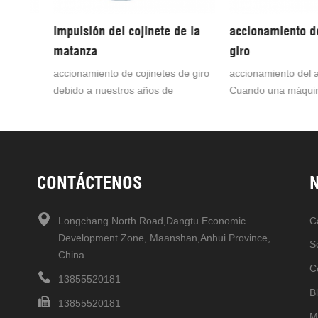
impulsión del cojinete de la
accionamiento del a
matanza
giro
accionamiento de cojinetes de giro
accionamiento del anill
debido a nuestros años de
Cuando una máquina o
omo
experiencia en la industria y al
requiere un control de 
in, es
conocimiento preciso de este
suave y preciso, shuan
dominio, estamos ofreciendo una
la solución perfecta. N
llo
excelente variedad de
gama incluye sistemas
accionamientos de giro al adoptar
miniexcavadoras, exca
CONTÁCTENOS
 las
el cojinete de giro como
ruedas y de orugas, gr
y un
componente principal, el
cabrestantes.todos nue
Longchang North Road,Dangtu Economic
C
accionamiento de giro puede
accionamientos de rota
Development Zone, Maanshan,Anhui Province,
soportar la fuerza axial, la fuerza
motorreductores oferta
S
China
radial y el momento de inclinación
C
simultáneamente ....
13855520181
B
13855520181
M