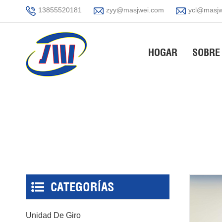
13855520181
zyy@masjwei.com
ycl@masjw
HOGAR
SOBRE
CATEGORÍAS
Unidad De Giro