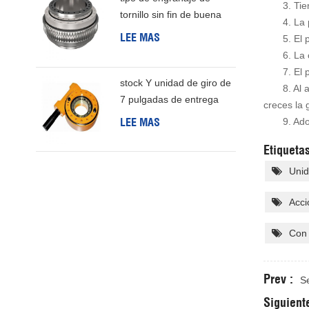
3. Ti
tornillo sin fin de buena
4. La
calidad de China
LEE MAS
5. El
6. La
7. El 
stock Y unidad de giro de
8. Al 
7 pulgadas de entrega
creces la 
rápida Para generación
LEE MAS
9. Ado
de energía eólica
Etiquetas
Unid
Acci
Con
Prev :
S
Siguiente