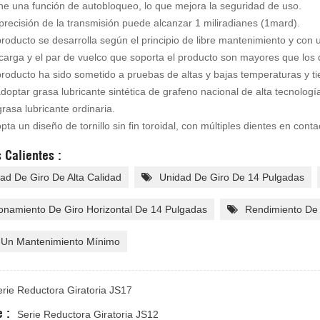
ene una función de autobloqueo, lo que mejora la seguridad de uso.
 precisión de la transmisión puede alcanzar 1 miliradianes (1mard).
 producto se desarrolla según el principio de libre mantenimiento y co
 carga y el par de vuelco que soporta el producto son mayores que los 
producto ha sido sometido a pruebas de altas y bajas temperaturas y ti
adoptar grasa lubricante sintética de grafeno nacional de alta tecnología
grasa lubricante ordinaria.
pta un diseño de tornillo sin fin toroidal, con múltiples dientes en cont
 Calientes :
ad De Giro De Alta Calidad
Unidad De Giro De 14 Pulgadas
onamiento De Giro Horizontal De 14 Pulgadas
Rendimiento De 
 Un Mantenimiento Mínimo
erie Reductora Giratoria JS17
 :
Serie Reductora Giratoria JS12