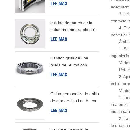
El área de
de una hilera
LEE MAS
adecuado 
3. Ut
contacto, 
calidad de marca de la
4. El
industria primera elección
posterior 
rodamiento de rodillos
LEE MAS
Ámbit
cruzados
1. Se 
ingeniería
Camión grúa de una
Vario
hilera de 50 mn con
Rotac
cojinete giratorio
LEE MAS
2. Ap
estilo tor
Ventaj
China personalizado anillo
1. La 
de giro de tipo l de buena
rica en zi
calidad
LEE MAS
niebla sal
2. La 
lo que da 
tipo de engranaje de