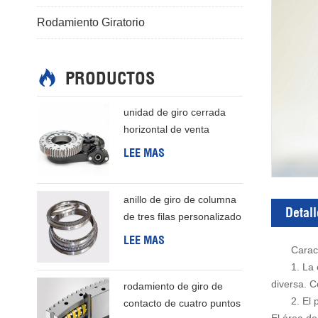
Rodamiento Giratorio
PRODUCTOS
unidad de giro cerrada
horizontal de venta
caliente de alta precisión
LEE MAS
anillo de giro de columna
Detall
de tres filas personalizado
barato de buena calidad
LEE MAS
Caract
de china
1. La 
diversa. C
rodamiento de giro de
2. El 
contacto de cuatro puntos