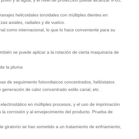
l polvo y al agua, y el nivel de protección puede alcanzar IP65,
anajes helicoidales toroidales con múltiples dientes en
as axiales, radiales y de vuelco.
onal como internacional, lo que lo hace conveniente para su
también se puede aplicar a la rotación de cierta maquinaria de
 de la pluma
mas de seguimiento fotovoltaicos concentrados, helióstatos
de generación de calor concentrado estilo canal, etc.
 electrostático en múltiples procesos, y el uso de imprimación
a la corrosión y al envejecimiento del producto. Prueba de
e giratorio
se han sometido a un tratamiento de enfriamiento,