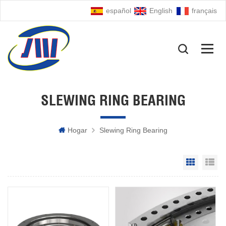
español
English
français
SLEWING RING BEARING
Hogar
Slewing Ring Bearing
Grid Vie
Li