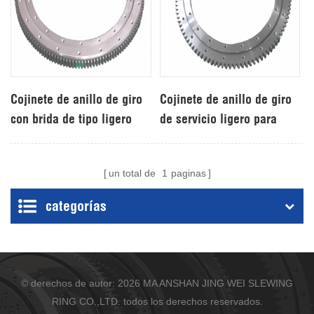
Cojinete de anillo de giro
Cojinete de anillo de giro
con brida de tipo ligero
de servicio ligero para
con rendimiento confiable
máquina embotelladora
un total de
1
paginas
categorías
© derechos de autor: 2026 MA ANSHAN JING WEI SLEWING
RING CO.,LTD. todos los derechos reservados.