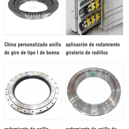
China personalizado anillo
aplicación de rodamiento
de giro de tipo l de buena
giratorio de rodillos
calidad
cruzados